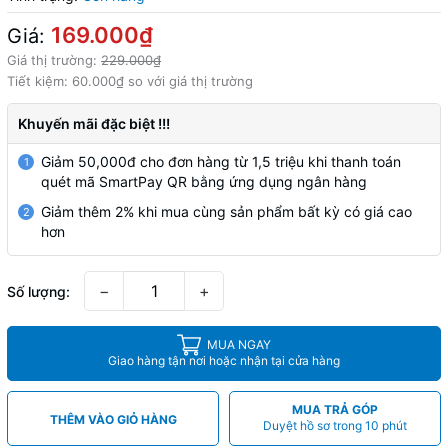
169.000₫
Giá:
Giá thị trường:
229.000₫
Tiết kiệm:
60.000₫
so với giá thị trường
Khuyến mãi đặc biệt !!!
Giảm 50,000đ cho đơn hàng từ 1,5 triệu khi thanh toán
1
quét mã SmartPay QR bằng ứng dụng ngân hàng
Giảm thêm 2% khi mua cùng sản phẩm bất kỳ có giá cao
2
hơn
−
+
Số lượng:
MUA NGAY
Giao hàng tận nơi hoặc nhận tại cửa hàng
MUA TRẢ GÓP
THÊM VÀO GIỎ HÀNG
Duyệt hồ sơ trong 10 phút