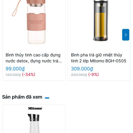
Bình thủy tinh cao cấp đựng
Bình pha trà giữ nhiệt thủy
nước detox, đựng nước trái
tinh 2 lớp Mitomo BGH-0505
cây HanKPARSON 500ml
99.000₫
309.000₫
(-34%)
(-9%)
149.000₫
339.000₫
Sản phẩm đã xem