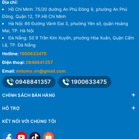
Địa chỉ:
Hồ Chí Minh: 75/20 đường An Phú Đông 9, phường An Phú
Đông, Quận 12, TP.Hồ Chí Minh
Hà Nội: 86 Đường Vành Đai 3, phường Yên sở, quận Hoàng
Mai, TP. Hà Nội
Đà Nẵng: Số 9 Trần Kim Xuyến, phường Hòa Xuân, Quận Cẩm
Lệ, TP. Đà Nẵng
Hotline:
1900633475
Điện thoại:
0948841357
Email:
mitomo.vn@gmail.com
0948841357
1900633475
CHÍNH SÁCH BÁN HÀNG
HỖ TRỢ
KẾT NỐI VỚI CHÚNG TÔI