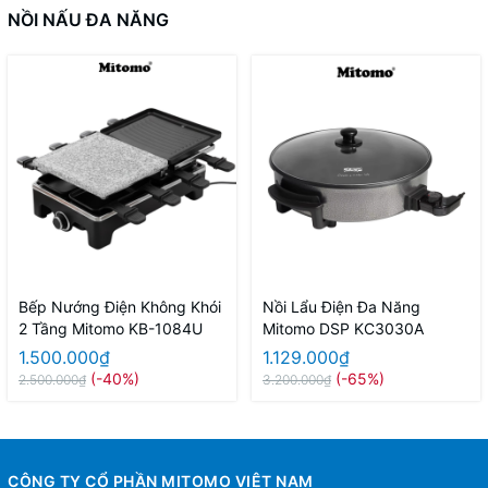
NỒI NẤU ĐA NĂNG
Bếp Nướng Điện Không Khói
Nồi Lẩu Điện Đa Năng
2 Tầng Mitomo KB-1084U
Mitomo DSP KC3030A
1.500.000₫
1.129.000₫
(-40%)
(-65%)
2.500.000₫
3.200.000₫
CÔNG TY CỔ PHẦN MITOMO VIỆT NAM