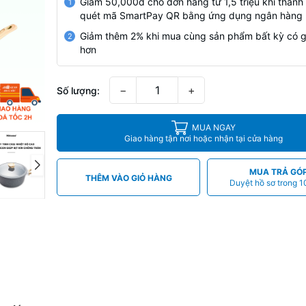
Giảm 50,000đ cho đơn hàng từ 1,5 triệu khi thanh
1
quét mã SmartPay QR bằng ứng dụng ngân hàng
Giảm thêm 2% khi mua cùng sản phẩm bất kỳ có g
2
hơn
−
+
Số lượng:
MUA NGAY
Giao hàng tận nơi hoặc nhận tại cửa hàng
MUA TRẢ GÓ
THÊM VÀO GIỎ HÀNG
Duyệt hồ sơ trong 1