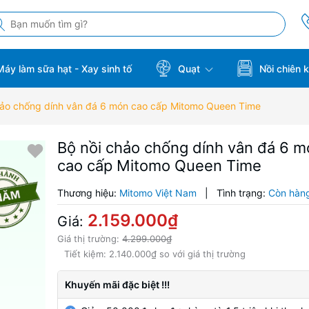
áy làm sữa hạt - Xay sinh tố
Quạt
Nồi chiên 
hảo chống dính vân đá 6 món cao cấp Mitomo Queen Time
Bộ nồi chảo chống dính vân đá 6 
cao cấp Mitomo Queen Time
Thương hiệu:
Mitomo Việt Nam
|
Tình trạng:
Còn hàn
2.159.000₫
Giá:
Giá thị trường:
4.299.000₫
Tiết kiệm:
2.140.000₫
so với giá thị trường
Khuyến mãi đặc biệt !!!