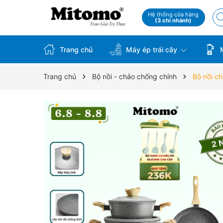
Hệ thống cửa hàng
(3 chi nhánh)
Trang chủ
Máy ép trái cây
M
Trang chủ
Bộ nồi - chảo chống chính
Bộ nồi c