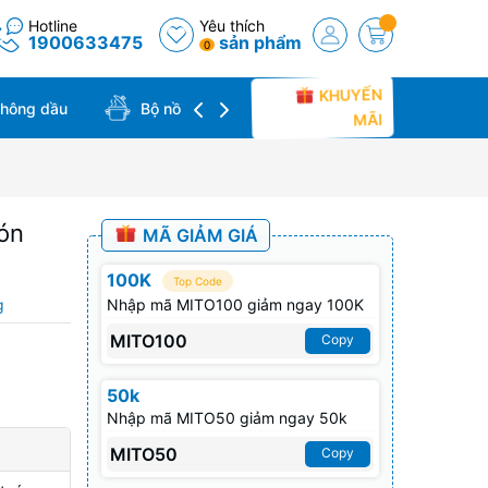
Hotline
Yêu thích
1900633475
sản phẩm
0
KHUYẾN
không dầu
Bộ nồi chảo
Bàn ủi hơi nước
MÃI
món
MÃ GIẢM GIÁ
100K
Top Code
g
Nhập mã MITO100 giảm ngay 100K
MITO100
Copy
50k
Nhập mã MITO50 giảm ngay 50k
MITO50
Copy