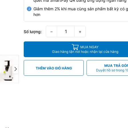
quét mã SmartPay QR bằng ứng dụng ngân hàng
Giảm thêm 2% khi mua cùng sản phẩm bất kỳ có g
2
hơn
−
+
Số lượng:
MUA NGAY
Giao hàng tận nơi hoặc nhận tại cửa hàng
MUA TRẢ GÓ
THÊM VÀO GIỎ HÀNG
Duyệt hồ sơ trong 1