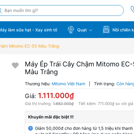
áy làm sữa hạt - Xay sinh tố
Quạt
Nồi chiên 
Chậm Mitomo EC-55 Màu Trắng
Máy Ép Trái Cây Chậm Mitomo EC-
Màu Trắng
Thương hiệu:
Mitomo Việt Nam
|
Tình trạng:
Còn hàn
1.111.000₫
Giá:
Giá thị trường:
1.882.000₫
Tiết kiệm:
771.000₫
so với giá
Khuyến mãi đặc biệt !!!
Giảm 50,000đ cho đơn hàng từ 1,5 triệu khi thanh
1