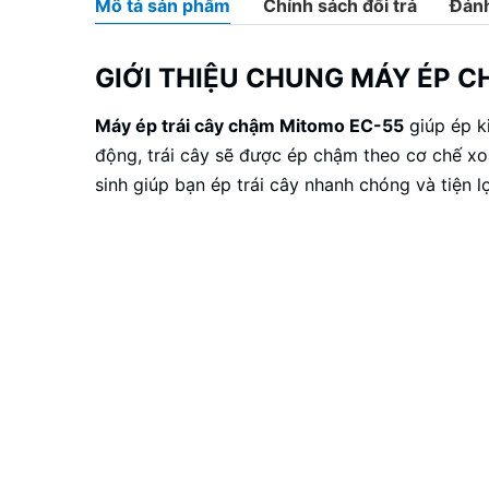
Mô tả sản phẩm
Chính sách đổi trả
Đánh
GIỚI THIỆU CHUNG MÁY ÉP C
Máy ép trái cây
chậm Mitomo EC-55
giúp ép k
động, trái cây sẽ được ép chậm theo cơ chế xo
sinh giúp bạn ép trái cây nhanh chóng và tiện l