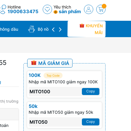
Hotline
Yêu thích
1900633475
sản phẩm
0
KHUYẾN
không dầu
Bộ nồi chảo
Bàn ủi hơi nước
MÃI
55
MÃ GIẢM GIÁ
100K
Top Code
g
Nhập mã MITO100 giảm ngay 100K
MITO100
Copy
 thị trường
50k
Nhập mã MITO50 giảm ngay 50k
MITO50
Copy
 toán