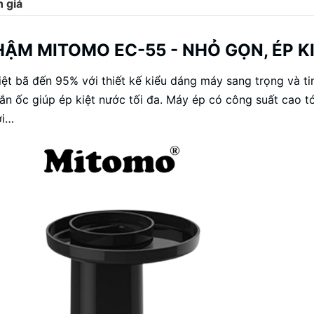
 giá
HẬM MITOMO EC-55 - NHỎ GỌN, ÉP KI
iệt bã đến 95% với thiết kế kiểu dáng máy sang trọng và t
ắn ốc giúp ép kiệt nước tối đa. Máy ép có công suất cao 
ợi…