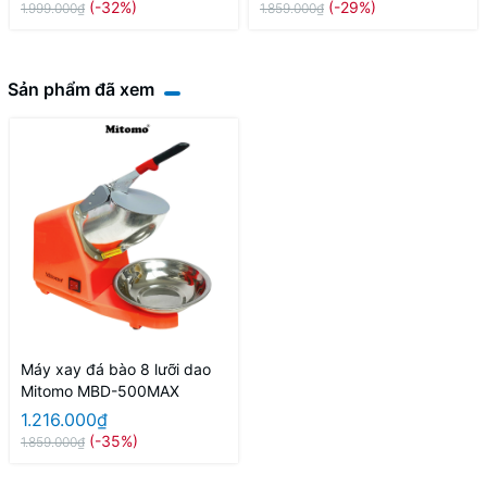
(-32%)
(-29%)
1.999.000₫
1.859.000₫
Sản phẩm đã xem
Máy xay đá bào 8 lưỡi dao
Mitomo MBD-500MAX
1.216.000₫
(-35%)
1.859.000₫