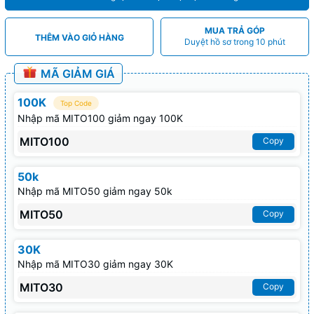
MUA TRẢ GÓP
THÊM VÀO GIỎ HÀNG
Duyệt hồ sơ trong 10 phút
MÃ GIẢM GIÁ
100K
Top Code
Nhập mã MITO100 giảm ngay 100K
MITO100
Copy
50k
Nhập mã MITO50 giảm ngay 50k
MITO50
Copy
30K
Nhập mã MITO30 giảm ngay 30K
MITO30
Copy