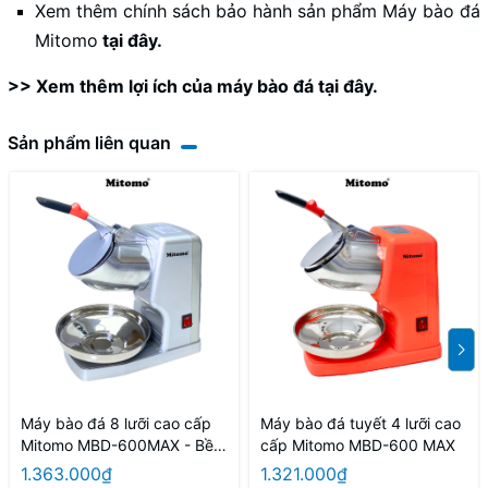
Xem thêm chính sách bảo hành sản phẩm Máy bào đá
Mitomo
tại đây
.
>> Xem thêm
lợi ích của máy bào đá tại đây.
Sản phẩm liên quan
Máy bào đá 8 lưỡi cao cấp
Máy bào đá tuyết 4 lưỡi cao
Mitomo MBD-600MAX - Bền
cấp Mitomo MBD-600 MAX
bỉ, hiệu quả
1.363.000₫
1.321.000₫