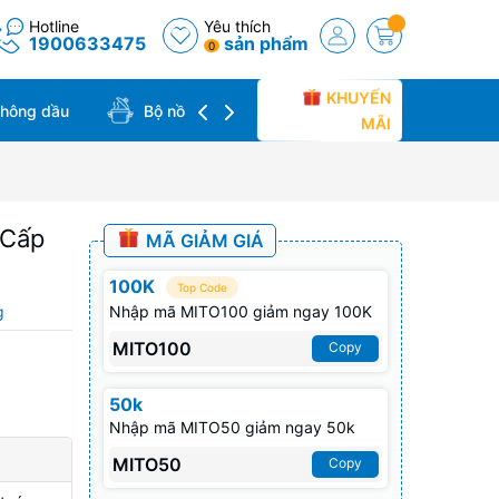
Hotline
Yêu thích
1900633475
sản phẩm
0
KHUYẾN
không dầu
Bộ nồi chảo
Bàn ủi hơi nước
MÃI
 Cấp
MÃ GIẢM GIÁ
100K
Top Code
g
Nhập mã MITO100 giảm ngay 100K
MITO100
Copy
50k
Nhập mã MITO50 giảm ngay 50k
MITO50
Copy