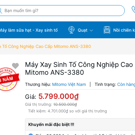
áy làm sữa hạt - Xay sinh tố
Quạt
Nồi chiên 
h Tố Công Nghiệp Cao Cấp Mitomo ANS-3380
Máy Xay Sinh Tố Công Nghiệp Cao
Mitomo ANS-3380
Thương hiệu:
Mitomo Việt Nam
|
Tình trạng:
Còn hàn
5.799.000₫
Giá:
Giá thị trường:
10.500.000₫
Tiết kiệm:
4.701.000₫
so với giá thị trường
Khuyến mãi đặc biệt !!!