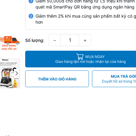
Giảm 50,000đ cho đơn hàng từ 1,5 triệu khi thanh
1
quét mã SmartPay QR bằng ứng dụng ngân hàng
Giảm thêm 2% khi mua cùng sản phẩm bất kỳ có g
2
hơn
−
+
Số lượng:
MUA NGAY
Giao hàng tận nơi hoặc nhận tại cửa hàng
MUA TRẢ GÓ
THÊM VÀO GIỎ HÀNG
Duyệt hồ sơ trong 1