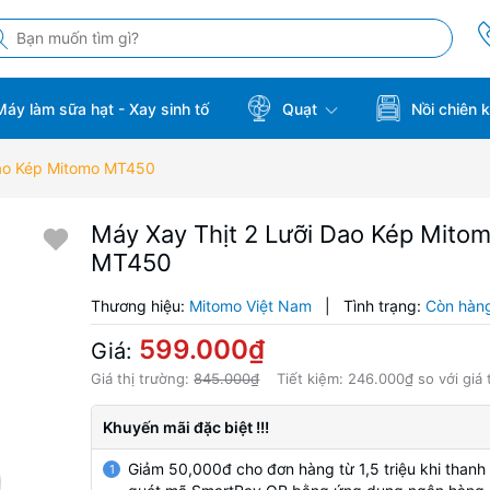
áy làm sữa hạt - Xay sinh tố
Quạt
Nồi chiên 
Dao Kép Mitomo MT450
Máy Xay Thịt 2 Lưỡi Dao Kép Mito
MT450
Thương hiệu:
Mitomo Việt Nam
|
Tình trạng:
Còn hàn
599.000₫
Giá:
Giá thị trường:
845.000₫
Tiết kiệm:
246.000₫
so với giá 
Khuyến mãi đặc biệt !!!
Giảm 50,000đ cho đơn hàng từ 1,5 triệu khi thanh
1