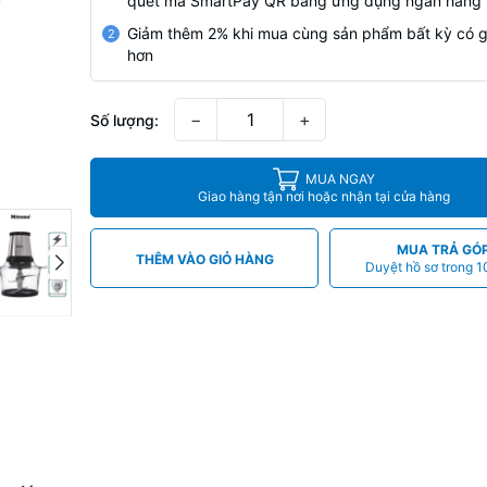
quét mã SmartPay QR bằng ứng dụng ngân hàng
Giảm thêm 2% khi mua cùng sản phẩm bất kỳ có g
2
hơn
−
+
Số lượng:
MUA NGAY
Giao hàng tận nơi hoặc nhận tại cửa hàng
MUA TRẢ GÓ
THÊM VÀO GIỎ HÀNG
Duyệt hồ sơ trong 1