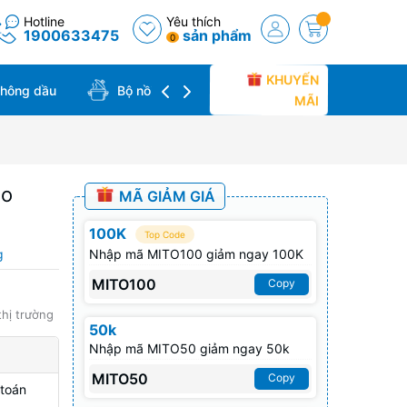
Hotline
Yêu thích
1900633475
sản phẩm
0
KHUYẾN
không dầu
Bộ nồi chảo
Bàn ủi hơi nước
MÃI
mo
MÃ GIẢM GIÁ
100K
Top Code
g
Nhập mã MITO100 giảm ngay 100K
MITO100
Copy
thị trường
50k
Nhập mã MITO50 giảm ngay 50k
MITO50
Copy
 toán