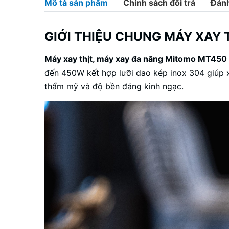
Mô tả sản phẩm
Chính sách đổi trả
Đánh
GIỚI THIỆU CHUNG MÁY XAY
Máy xay thịt
, máy xay đa năng Mitomo MT450
đến 450W kết hợp lưỡi dao kép inox 304 giúp 
thẩm mỹ và độ bền đáng kinh ngạc.