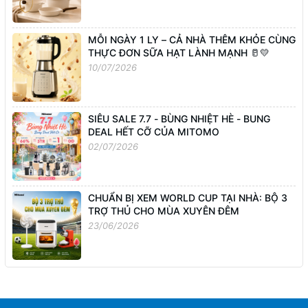
MỖI NGÀY 1 LY – CẢ NHÀ THÊM KHỎE CÙNG
THỰC ĐƠN SỮA HẠT LÀNH MẠNH 🥛💛
10/07/2026
SIÊU SALE 7.7 - BÙNG NHIỆT HÈ - BUNG
DEAL HẾT CỠ CỦA MITOMO
02/07/2026
CHUẨN BỊ XEM WORLD CUP TẠI NHÀ: BỘ 3
TRỢ THỦ CHO MÙA XUYÊN ĐÊM
23/06/2026