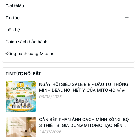
Giới thiệu
Tin tức
Liên hệ
Chính sách bảo hành
Đồng hành cùng Mitomo
TIN TỨC NỔI BẬT
NGÀY HỘI SIÊU SALE 8.8 - ĐẦU TƯ THÔNG
MINH DEAL HỜI HẾT Ý CỦA MITOMO 🛒🔥
06/08/2026
CĂN BẾP PHẢN ÁNH CÁCH MÌNH SỐNG: BỘ
3 THIẾT BỊ GIA DỤNG MITOMO TẠO NÊN
GÓC NHỎ BÌNH YÊN
24/07/2026