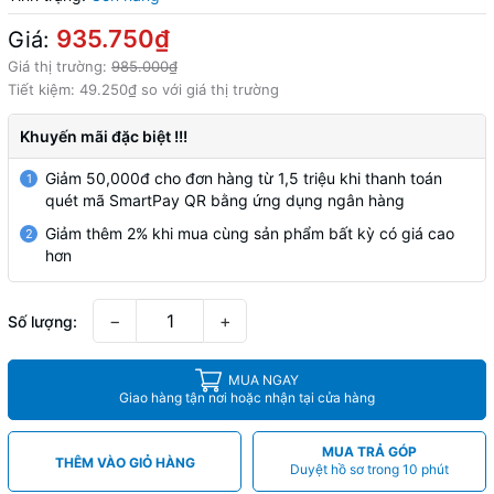
935.750₫
Giá:
Giá thị trường:
985.000₫
Tiết kiệm:
49.250₫
so với giá thị trường
Khuyến mãi đặc biệt !!!
Giảm 50,000đ cho đơn hàng từ 1,5 triệu khi thanh toán
1
quét mã SmartPay QR bằng ứng dụng ngân hàng
Giảm thêm 2% khi mua cùng sản phẩm bất kỳ có giá cao
2
hơn
−
+
Số lượng:
MUA NGAY
Giao hàng tận nơi hoặc nhận tại cửa hàng
MUA TRẢ GÓP
THÊM VÀO GIỎ HÀNG
Duyệt hồ sơ trong 10 phút