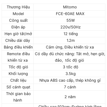
Thương Hiệu
Mitomo
Model
FCE-60AE MAX
Công suất
55W
Điện áp
220v/50Hz
Hẹn giờ tắt/mở
12 tiếng
Chiều dài dây
1.2m
Bảng điều khiển
Cảm ứng, Điều khiển từ xa
Remote điều
Có dầy đủ chức năng: Tắt mở, hẹn giờ,
khiển từ xa
đảo, tốc độ gió
Tốc độ gió
3 tốc độ
Khối lượng
3.5kg
Chất liệu
Nhựa ABS cao cấp, thép không gỉ
Số cánh quạt
7 cánh
Thời gian bảo
2 năm
hành
Chiều cao:103cm; Đường kính lồng