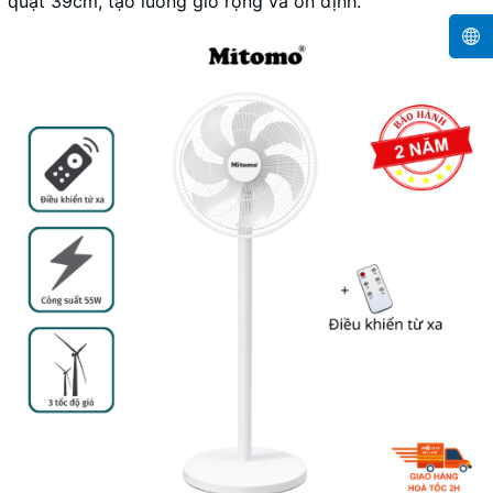
quạt 39cm, tạo luồng gió rộng và ổn định.