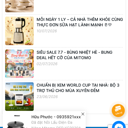
MỖI NGÀY 1 LY – CẢ NHÀ THÊM KHỎE CÙNG
THỰC ĐƠN SỮA HẠT LÀNH MẠNH 🥛💛
10/07/2026
SIÊU SALE 7.7 - BÙNG NHIỆT HÈ - BUNG
DEAL HẾT CỠ CỦA MITOMO
02/07/2026
CHUẨN BỊ XEM WORLD CUP TẠI NHÀ: BỘ 3
TRỢ THỦ CHO MÙA XUYÊN ĐÊM
23/06/2026
Hữu Phước - 0935921xxx
Đã đặt Nồi Lẩu Điện Đa