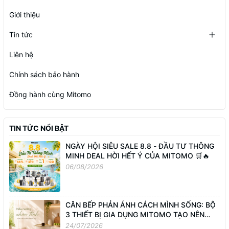
Giới thiệu
Tin tức
Liên hệ
Chính sách bảo hành
Đồng hành cùng Mitomo
TIN TỨC NỔI BẬT
NGÀY HỘI SIÊU SALE 8.8 - ĐẦU TƯ THÔNG
MINH DEAL HỜI HẾT Ý CỦA MITOMO 🛒🔥
06/08/2026
CĂN BẾP PHẢN ÁNH CÁCH MÌNH SỐNG: BỘ
3 THIẾT BỊ GIA DỤNG MITOMO TẠO NÊN
GÓC NHỎ BÌNH YÊN
24/07/2026