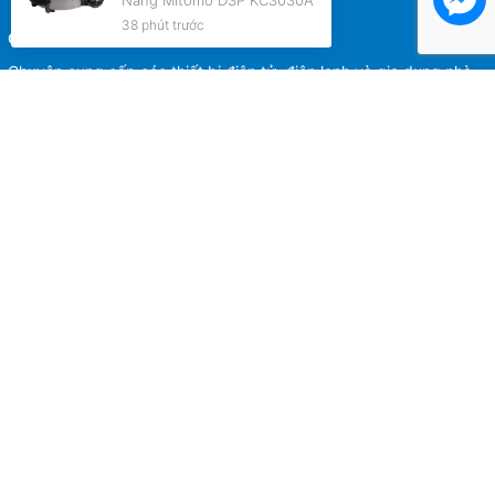
Năng Mitomo DSP KC3030A
38 phút trước
CÔNG TY CỔ PHẦN MITOMO VIỆT NAM
Chuyên cung cấp các thiết bị điện tử, điện lạnh và gia dụng nhà
bếp thông minh!
MST: 3101113968
Giấy phép ĐKKD số: 3101113968
Địa chỉ:
Hồ Chí Minh: 75/20 đường An Phú Đông 9, phường An Phú
Đông, Quận 12, TP.Hồ Chí Minh
Hà Nội: 86 Đường Vành Đai 3, phường Yên sở, quận Hoàng
Mai, TP. Hà Nội
Đà Nẵng: Số 9 Trần Kim Xuyến, phường Hòa Xuân, Quận Cẩm
Lệ, TP. Đà Nẵng
Hotline:
1900633475
Điện thoại:
0948841357
Email:
mitomo.vn@gmail.com
0948841357
1900633475